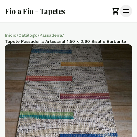
shopping_cart
Fio a Fio - Tapetes
menu
Início
/
Catálogo
/
Passadeira
/
Tapete Passadeira Artesanal 1,50 x 0,60 Sisal e Barbante