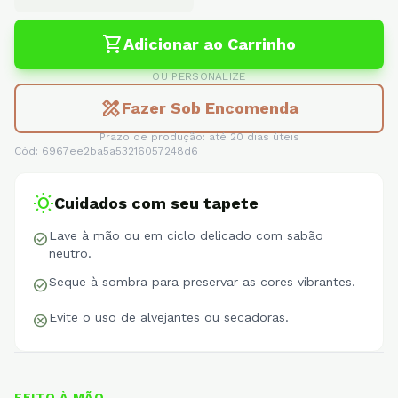
shopping_cart
Adicionar ao Carrinho
OU PERSONALIZE
design_services
Fazer Sob Encomenda
Prazo de produção: até 20 dias úteis
Cód: 6967ee2ba5a53216057248d6
wb_sunny
Cuidados com seu tapete
Lave à mão ou em ciclo delicado com sabão
check_circle
neutro.
Seque à sombra para preservar as cores vibrantes.
check_circle
Evite o uso de alvejantes ou secadoras.
cancel
FEITO À MÃO