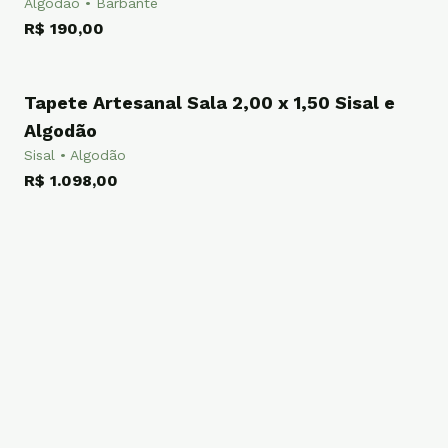
Algodão • Barbante
R$ 190,00
Tapete Artesanal Sala 2,00 x 1,50 Sisal e
TAPETE
Algodão
Sisal • Algodão
R$ 1.098,00
Passadeira Tear Artesanal de Sisal 2,00 x
PASSADEIRA
0,60
Sisal • Algodão • Barbante • Chenille
R$ 416,00
Passadeira Artesanal Cozinha 1,70 x 0,50
PASSADEIRA
Sisal