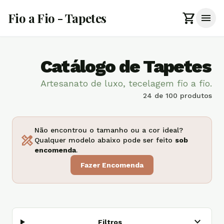
shopping_cart
Fio a Fio - Tapetes
menu
Catálogo de Tapetes
Artesanato de luxo, tecelagem fio a fio.
24
de 100 produtos
Não encontrou o tamanho ou a cor ideal?
design_services
Qualquer modelo abaixo pode ser feito
sob
encomenda
.
Fazer Encomenda
expand_more
Filtros