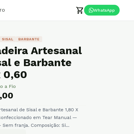
shopping_cart
TO
WhatsApp
SISAL
BARBANTE
deira Artesanal
sal e Barbante
x 0,60
io a Fio
,00
tesanal de Sisal e Barbante 1,80 X
 confeccionado em Tear Manual —
 Sem franja. Composição: Si...