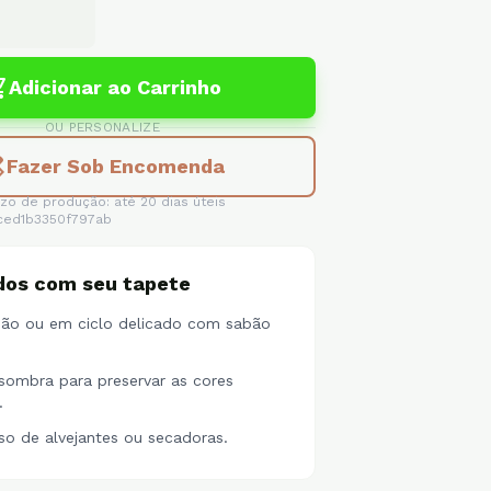
_cart
Adicionar ao Carrinho
OU PERSONALIZE
ices
Fazer Sob Encomenda
zo de produção: até 20 dias úteis
ced1b3350f797ab
dos com seu tapete
ão ou em ciclo delicado com sabão
sombra para preservar as cores
.
so de alvejantes ou secadoras.