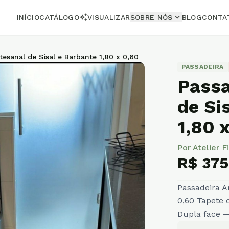
expand_more
auto_awesome
INÍCIO
CATÁLOGO
VISUALIZAR
SOBRE NÓS
BLOG
CONTA
tesanal de Sisal e Barbante 1,80 x 0,60
PASSADEIRA
Passa
de Si
1,80 
Por Atelier F
R$ 375
Passadeira Ar
0,60 Tapete
Dupla face —