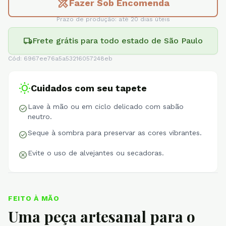
design_services
Fazer Sob Encomenda
Prazo de produção: até 20 dias úteis
local_shipping
Frete grátis para todo estado de São Paulo
Cód: 6967ee76a5a53216057248eb
wb_sunny
Cuidados com seu tapete
Lave à mão ou em ciclo delicado com sabão
check_circle
neutro.
Seque à sombra para preservar as cores vibrantes.
check_circle
Evite o uso de alvejantes ou secadoras.
cancel
FEITO À MÃO
Uma peça artesanal para o