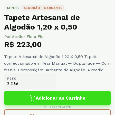
TAPETE
ALGODÃO
BARBANTE
Tapete Artesanal de
Algodão 1,20 x 0,50
Por Atelier Fio a Fio
R$ 223,00
Tapete Artesanal de Algodão 1,20 X 0,50 Tapete
confeccionado em Tear Manual — Dupla face — Com
franja. Composição: Barbante de algodão. A medid...
PESO
2.2 kg
shopping_cart
Adicionar ao Carrinho
OU PERSONALIZE